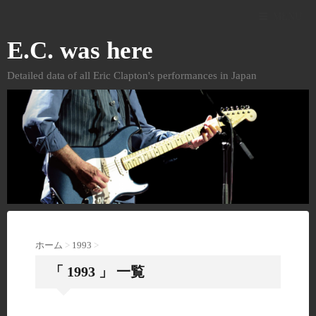
MENU
E.C. was here
Detailed data of all Eric Clapton's performances in Japan
ホーム
>
1993
>
「 1993 」 一覧